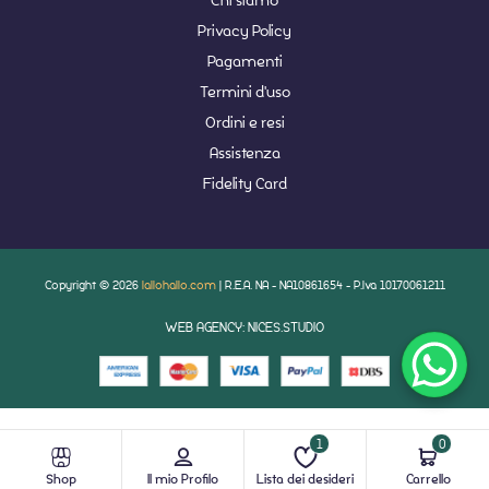
Privacy Policy
Pagamenti
Termini d'uso
Ordini e resi
Assistenza
Fidelity Card
Copyright © 2026
lallohallo.com
| R.E.A. NA - NA10861654 - P.Iva 10170061211
WEB AGENCY: NICES.STUDIO
1
0
Shop
Il mio Profilo
Lista dei desideri
Carrello