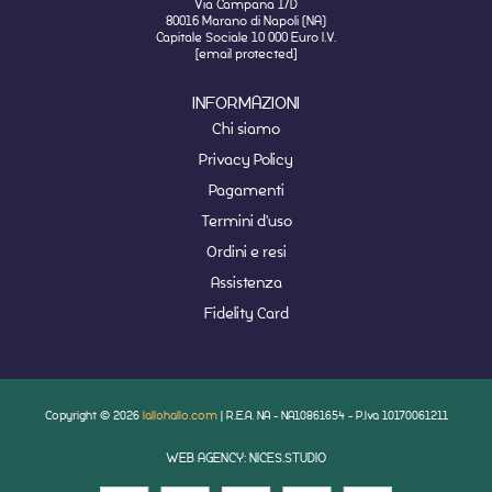
Via Campana 1/D
80016 Marano di Napoli (NA)
Capitale Sociale 10 000 Euro I.V.
[email protected]
INFORMAZIONI
Chi siamo
Privacy Policy
Pagamenti
Termini d'uso
Ordini e resi
Assistenza
Fidelity Card
Copyright © 2026
lallohallo.com
| R.E.A. NA - NA10861654 - P.Iva 10170061211
WEB AGENCY: NICES.STUDIO