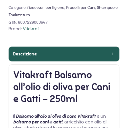
Categorie:
Accessori per l'igiene
,
Prodotti per Cani
,
Shampoo e
Toelettatura
GTIN:
8007229003647
Brand:
Vitakraft
Descrizione
Vitakraft Balsamo
all’olio di oliva per Cani
e Gatti – 250ml
Il
Balsamo all’olio di oliva di casa Vitakraft
è un
balsamo per
cani
e
gatti,
arricchito con olio di
oliva, ideale dopo il lavaggio con shampoo per