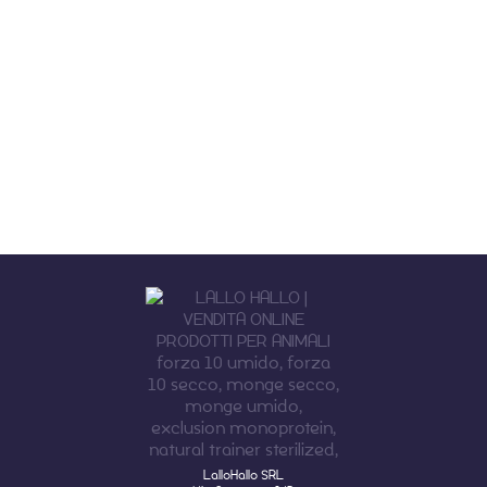
LalloHallo SRL