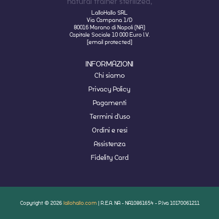
LalloHallo SRL
Via Campana 1/D
80016 Marano di Napoli (NA)
Capitale Sociale 10 000 Euro I.V.
[email protected]
INFORMAZIONI
Chi siamo
Privacy Policy
Pagamenti
Termini d'uso
Ordini e resi
Assistenza
Fidelity Card
Copyright © 2026
lallohallo.com
| R.E.A. NA - NA10861654 - P.Iva 10170061211