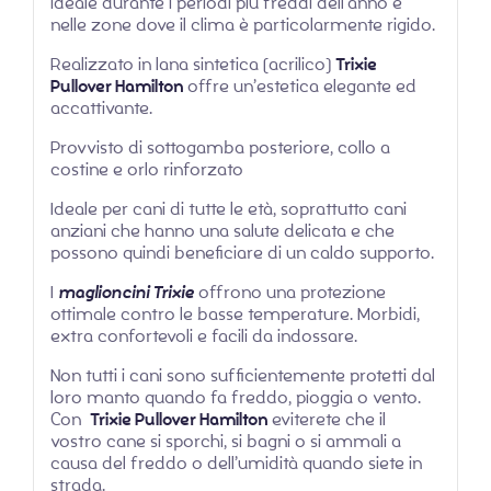
ideale durante i periodi più freddi dell’anno e
nelle zone dove il clima è particolarmente rigido.
Realizzato in lana sintetica (acrilico)
Trixie
Pullover Hamilton
offre un’estetica elegante ed
accattivante.
Provvisto di sottogamba posteriore, collo a
costine e orlo rinforzato
Ideale per cani di tutte le età, soprattutto cani
anziani che hanno una salute delicata e che
possono quindi beneficiare di un caldo supporto.
I
maglioncini Trixie
offrono una protezione
ottimale contro le basse temperature. Morbidi,
extra confortevoli e facili da indossare.
Non tutti i cani sono sufficientemente protetti dal
loro manto quando fa freddo, pioggia o vento.
Con
Trixie Pullover Hamilton
eviterete che il
vostro cane si sporchi, si bagni o si ammali a
causa del freddo o dell’umidità quando siete in
strada.