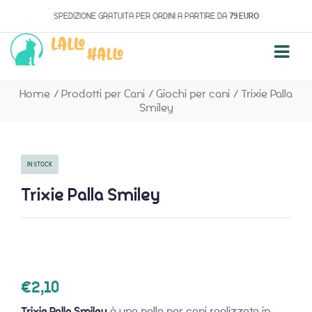
SPEDIZIONE GRATUITA PER ORDINI A PARTIRE DA
79 EURO
Home
/
Prodotti per Cani
/
Giochi per cani
/
Trixie Palla
Smiley
IN STOCK
Trixie Palla Smiley
€
2,10
Trixie Palla Smiley
è una palla per cani realizzata in