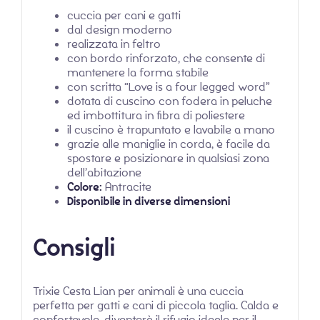
cuccia per cani e gatti
dal design moderno
realizzata in feltro
con bordo rinforzato, che consente di
mantenere la forma stabile
con scritta “Love is a four legged word”
dotata di cuscino con fodera in peluche
ed imbottitura in fibra di poliestere
il cuscino è trapuntato e lavabile a mano
grazie alle maniglie in corda, è facile da
spostare e posizionare in qualsiasi zona
dell’abitazione
Colore:
Antracite
Disponibile in diverse dimensioni
Consigli
Trixie Cesta Lian per animali è una cuccia
perfetta per gatti e cani di piccola taglia. Calda e
confortevole, diventerà il rifugio ideale per il