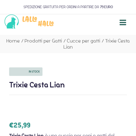
SPEDIZIONE GRATUITA PER ORDINI A PARTIRE DA
79 EURO
Home
/
Prodotti per Gatti
/
Cucce per gatti
/
Trixie Cesta
Lian
AVAILABILITY:
IN STOCK
Trixie Cesta Lian
€
25,99
Trixie Cesta Lian
è una cuccia per cani e gatti dal