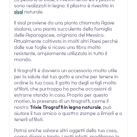
sono realizzati in legno. Il pilastro è rivestito in
sisal
naturale.
Il sisal proviene da una pianta chiamata Agave
sisalana, una pianta succulenta della famiglia
delle Asparagacee, originaria del Messico.
Attualmente coltivata in molti altri Paesi perché
dalle sue foglie si ricava una fibra molto
resistente, ampiamente utilizzata in tutto il
mondo.
Il tiragraffi è davvero un accessorio molto utile
per la salute del tuo gatto e anche per tenere in
ordine la tua casa. Il gatto ha degli artigli molto
affilati, che purtroppo ha poche occasioni di
estrarre stando in casa. Proprio per questo
motivo, la presenza di un tiragraffi, come il
nostro
Trixie Tiragraffi in legno naturale
, può
aiutare il tuo amico a quattro zampe a limarli e a
tenerli affilati.
Potrai anche salvare altri oggetti della tua casa,
come divani e tende. I gatti infatti, prediligono le