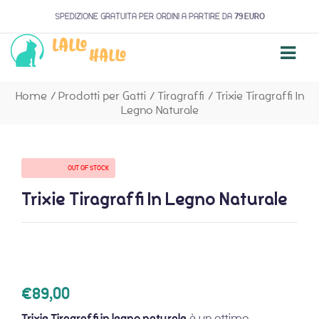
SPEDIZIONE GRATUITA PER ORDINI A PARTIRE DA
79 EURO
Home
/
Prodotti per Gatti
/
Tiragraffi
/
Trixie Tiragraffi In
Legno Naturale
AVAILABILITY:
OUT OF STOCK
Trixie Tiragraffi In Legno Naturale
€
89,00
Trixie Tiragraffi in legno naturale
è un ottimo