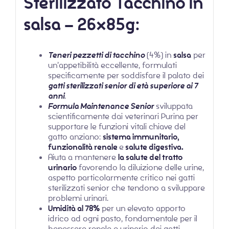
Sterilizzato Tacchino in
salsa – 26x85g:
Teneri pezzetti di tacchino
(4%) in
salsa
per
un’appetibilità eccellente, formulati
specificamente per soddisfare il palato dei
gatti sterilizzati senior di età superiore ai 7
anni
.
Formula Maintenance Senior
sviluppata
scientificamente dai veterinari Purina per
supportare le funzioni vitali chiave del
gatto anziano:
sistema immunitario,
funzionalità renale
e
salute digestiva.
Aiuta a mantenere
la salute del tratto
urinario
favorendo la diluizione delle urine,
aspetto particolarmente critico nei gatti
sterilizzati senior che tendono a sviluppare
problemi urinari.
Umidità al 78%
per un elevato apporto
idrico ad ogni pasto, fondamentale per il
benessere renale e urinario dei gatti