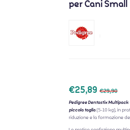
per Cani Small
€
25,89
€
29,90
Pedigree Dentastix Multipack
piccola taglia
(5-10 kg), in pr
riduzione e la formazione del
La pratica confezione multip