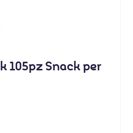
i
ack 105pz Snack per