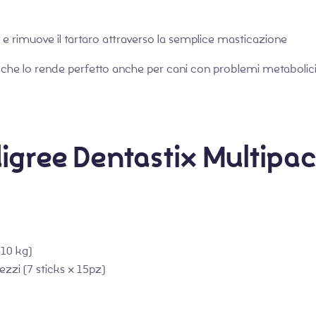
 e rimuove il tartaro attraverso la semplice masticazione
 il che lo rende perfetto anche per cani con problemi metabolic
digree Dentastix Multip
-10 kg)
ezzi (7 sticks x 15pz)