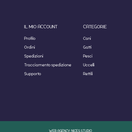
IL MIO ACCOUNT
CATEGORIE
Profilo
Cani
Ordini
Gatti
Spedizioni
Pesci
Tracciamento spedizione
Uccelli
Supporto
Rettili
WEB AGENCY: NICES.STUDIO