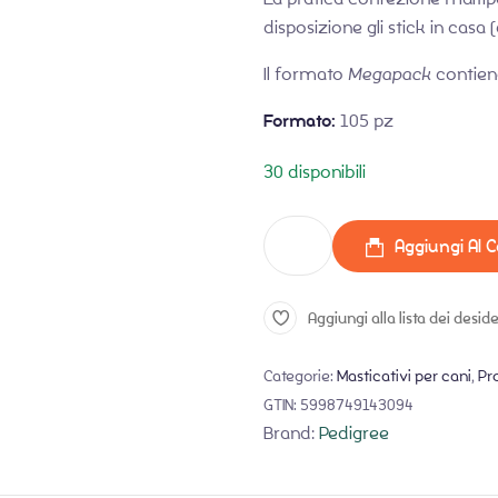
disposizione gli stick in casa
Il formato
Megapack
contiene
Formato:
105 pz
30 disponibili
Aggiungi Al C
Aggiungi alla lista dei deside
Categorie:
Masticativi per cani
,
Pro
GTIN:
5998749143094
Brand:
Pedigree