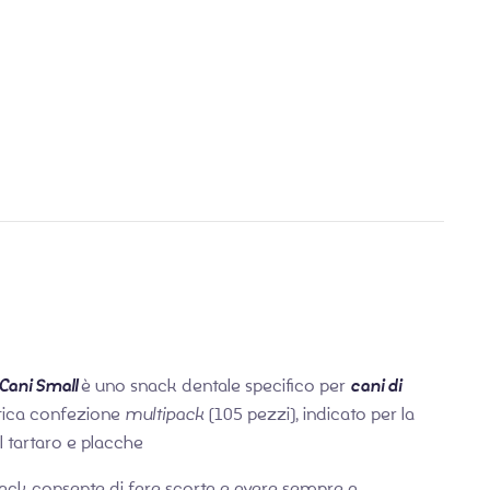
€
€
18,00
15,49
 Cani Small
è uno snack dentale specifico per
cani di
atica confezione
multipack
(105 pezzi), indicato per la
 tartaro e placche
ack consente di fare scorta e avere sempre a