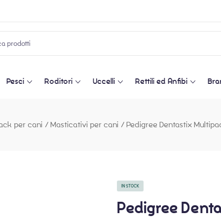
Pesci
Roditori
Uccelli
Rettili ed Anfibi
Bra
ack per cani
/
Masticativi per cani
/
Pedigree Dentastix Multip
IN STOCK
Pedigree Denta