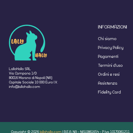
INFORMAZIONI
Chi siamo
Privacy Policy
Pagamenti
Termini d'uso
LalloHallo SRL
Via Campana 1/D
Ordini e resi
80016 Marano di Napoli (NA)
Capitale Sociale 10 000 Euro I.V.
Assistenza
info@lallohallo.com
Fidelity Card
Copyright © 2026
lallohallo.com
| R.E.A. NA - NA10861654 - P.Iva 10170061211