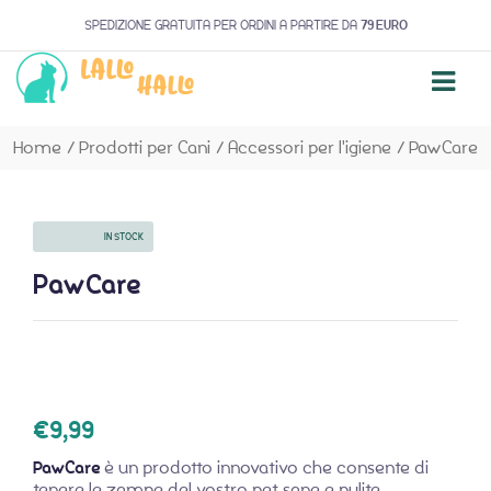
SPEDIZIONE GRATUITA PER ORDINI A PARTIRE DA
79 EURO
Home
/
Prodotti per Cani
/
Accessori per l'igiene
/
PawCare
AVAILABILITY:
IN STOCK
PawCare
€
9,99
PawCare
è un prodotto innovativo che consente di
tenere le zampe del vostro pet sane e pulite