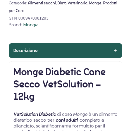
Categorie:
Alimenti secchi
,
Dieta Veterinaria
,
Monge
,
Prodotti
per Cani
GTIN:
8009470081283
Brand:
Monge
Descrizione
Monge Diabetic Cane
Secco VetSolution –
12kg
VetSolution Diabetic
di casa
Monge
è un alimento
dietetico secco per
cani adulti
, completo e
bilanciato, scientificamente formulato per il