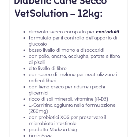
Diabetic Cane Secco
VetSolution – 12kg:
alimento secco completo per
cani adulti
formulato per il controllo dell’apporto di
glucosio
basso livello di mono e disaccaridi
con pollo, anatra, acciughe, patate e fibra
di piselli
alto livello di fibre
con succo di melone per neutralizzare i
radicali liberi
con fieno greco per ridurre i picchi
glicemici
ricco di sali minerali, vitamine (A-D3)
L-Carnitina aggiunta nella formulazione
(260mg)
con prebiotici XOS per preservare il
microbiota intestinale
prodotto
Made in Italy
Grain Free