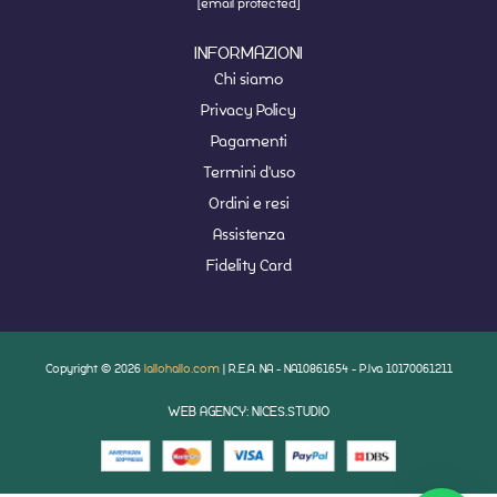
[email protected]
INFORMAZIONI
Chi siamo
Privacy Policy
Pagamenti
Termini d'uso
Ordini e resi
Assistenza
Fidelity Card
Copyright © 2026
lallohallo.com
| R.E.A. NA - NA10861654 - P.Iva 10170061211
WEB AGENCY: NICES.STUDIO