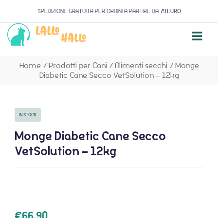
SPEDIZIONE GRATUITA PER ORDINI A PARTIRE DA
79 EURO
Home
/
Prodotti per Cani
/
Alimenti secchi
/
Monge
Diabetic Cane Secco VetSolution – 12kg
IN STOCK
Monge Diabetic Cane Secco
VetSolution – 12kg
€
66,90