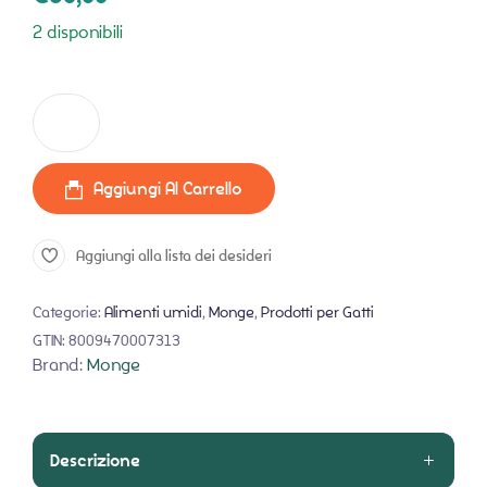
2 disponibili
Monge Delicate Pollo Patate Carote - 24x80gr quantità
Aggiungi Al Carrello
Aggiungi alla lista dei desideri
Categorie:
Alimenti umidi
,
Monge
,
Prodotti per Gatti
GTIN:
8009470007313
Brand:
Monge
Descrizione