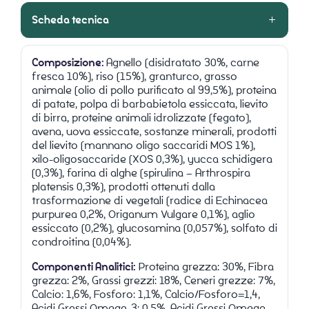
Scheda tecnica
Composizione:
Agnello (disidratato 30%, carne
fresca 10%), riso (15%), granturco, grasso
animale (olio di pollo purificato al 99,5%), proteina
di patate, polpa di barbabietola essiccata, lievito
di birra, proteine animali idrolizzate (fegato),
avena, uova essiccate, sostanze minerali, prodotti
del lievito (mannano oligo saccaridi MOS 1%),
xilo-oligosaccaride (XOS 0,3%), yucca schidigera
(0,3%), farina di alghe (spirulina – Arthrospira
platensis 0,3%), prodotti ottenuti dalla
trasformazione di vegetali (radice di Echinacea
purpurea 0,2%, Origanum Vulgare 0,1%), aglio
essiccato (0,2%), glucosamina (0,057%), solfato di
condroitina (0,04%).
Componenti Analitici:
Proteina grezza: 30%, Fibra
grezza: 2%, Grassi grezzi: 18%, Ceneri grezze: 7%,
Calcio: 1,6%, Fosforo: 1,1%, Calcio/Fosforo=1,4,
Acidi Grassi Omega-3: 0,5%, Acidi Grassi Omega-