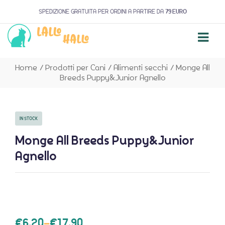
SPEDIZIONE GRATUITA PER ORDINI A PARTIRE DA
79 EURO
Home
/
Prodotti per Cani
/
Alimenti secchi
/
Monge All
Breeds Puppy&Junior Agnello
IN STOCK
Monge All Breeds Puppy&Junior
Agnello
€
6,20
–
€
17,90