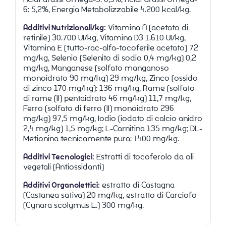
6: 5,2%, Energia Metabolizzabile 4.200 kcal/kg.
Additivi Nutrizionali/kg:
Vitamina A (acetato di
retinile) 30.700 UI/kg, Vitamina D3 1.610 UI/kg,
Vitamina E (tutto-rac-alfa-tocoferile acetato) 72
mg/kg, Selenio (Selenito di sodio 0,4 mg/kg) 0,2
mg/kg, Manganese (solfato manganoso
monoidrato 90 mg/kg) 29 mg/kg, Zinco (ossido
di zinco 170 mg/kg): 136 mg/kg, Rame (solfato
di rame (II) pentaidrato 46 mg/kg) 11,7 mg/kg,
Ferro (solfato di ferro (II) monoidrato 296
mg/kg) 97,5 mg/kg, Iodio (iodato di calcio anidro
2,4 mg/kg) 1,5 mg/kg; L-Carnitina 135 mg/kg; DL-
Metionina tecnicamente pura: 1400 mg/kg.
Additivi Tecnologici:
Estratti di tocoferolo da oli
vegetali (Antiossidanti)
Additivi Organolettici:
estratto di Castagna
(Castanea sativa) 20 mg/kg, estratto di Carciofo
(Cynara scolymus L.) 300 mg/kg.