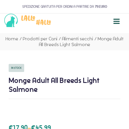
SPEDIZIONE GRATUITA PER ORDINI A PARTIRE DA
79 EURO
Home
/
Prodotti per Cani
/
Alimenti secchi
/
Monge Adult
All Breeds Light Salmone
IN STOCK
Monge Adult All Breeds Light
Salmone
€
17,90
–
€
45,99