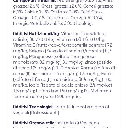
Componenti Analitici:
Proteina grezza: 24%, Fibra
grezza: 2,5%, Grassi grezzi: 12,0%, Ceneri grezze:
6,0%. Calcio: 1,4%, Fosforo: 0,9%, Acidi Grassi
Omega-3: 0,7%, Acidi Grassi Omega-6: 3,5%,
Energia Metabolizzabile: 3.950 kcal/kg.
Additivi Nutrizionali/kg:
Vitamina A (acetato di
retinile) 30.770 UI/kg, Vitamina D3 1.610 UI/kg,
Vitamina E (tutto-rac-alfa-tocoferile acetato) 72
mg/kg, Selenio (Selenito di sodio 0,4 mg/kg) 0,2
mg/kg, Manganese (solfato manganoso
monoidrato 92 mg/kg) 30 mg/kg, Zinco (ossido
di zinco 174 mg/kg): 140 mg/kg, Rame (solfato di
rame (II) pentaidrato 47 mg/kg) 12 mg/kg, Ferro
(solfato di ferro (II) monoidrato 304 mg/kg) 100
mg/kg, Iodio (iodato di calcio anidro 2,4 mg/kg)
1,6 mg/kg; L-Carnitina 150 mg/kg; DL-Metionina
tecnicamente pura: 1500 mg/kg.
Additivi Tecnologici:
Estratti di tocoferolo da oli
vegetali (Antiossidanti)
Additivi Organolettici:
estratto di Castagna