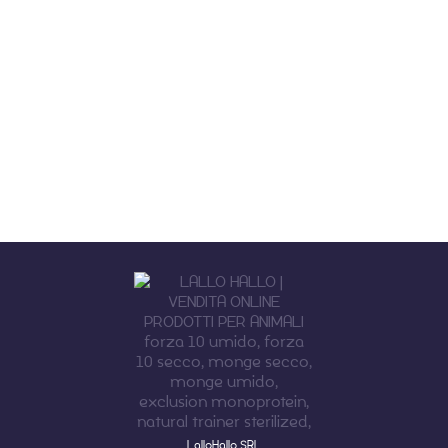
LalloHallo SRL