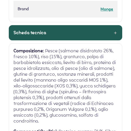
Brand
Monge
Scheda tecnica
Composizione:
Pesce (salmone disidratato 26%,
fresco 10%), riso (15%), granturco, polpa di
barbabietola essiccata, lievito di birra, proteina di
pesce idrolizzata, olio di pesce (olio di salmone),
glutine di granturco, sostanze minerali, prodotti
del lievito (mannano oligo saccaridi MOS 1%),
xilo-oligosaccaride (XOS 0,3%), yucca schidigera
(0,3%), farina di alghe (spirulina – Arthrospira
platensis 0,3%), prodotti ottenuti dalla
trasformazione di vegetali (radice di Echinacea
purpurea 0,2%, Origanum Vulgare 0,1%), aglio
essiccato (0,2%), glucosamina, solfato di
condroitina.