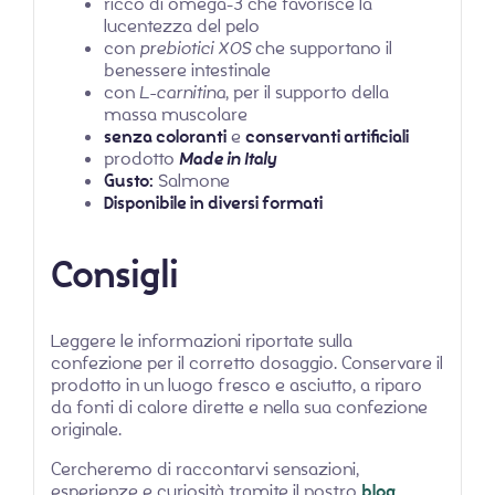
ricco di omega-3 che favorisce la
lucentezza del pelo
con
prebiotici XOS
che supportano il
benessere intestinale
con
L-carnitina
, per il supporto della
massa muscolare
senza coloranti
e
conservanti artificiali
prodotto
Made in Italy
Gusto:
Salmone
Disponibile in diversi formati
Consigli
Leggere le informazioni riportate sulla
confezione per il corretto dosaggio. Conservare il
prodotto in un luogo fresco e asciutto, a riparo
da fonti di calore dirette e nella sua confezione
originale.
Cercheremo di raccontarvi sensazioni,
esperienze e curiosità tramite il nostro
blog