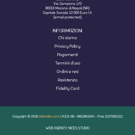
Via Campana 1/D
80016 Marano di Napoli (NA)
Capitale Sociale 10 000 Euro I.V.
[email protected]
INFORMAZIONI
Chi siamo
Privacy Policy
Pagamenti
Termini d'uso
Ordini e resi
Assistenza
Fidelity Card
Copyright © 2026
lallohallo.com
| R.E.A. NA - NA10861654 - P.Iva 10170061211
WEB AGENCY: NICES.STUDIO