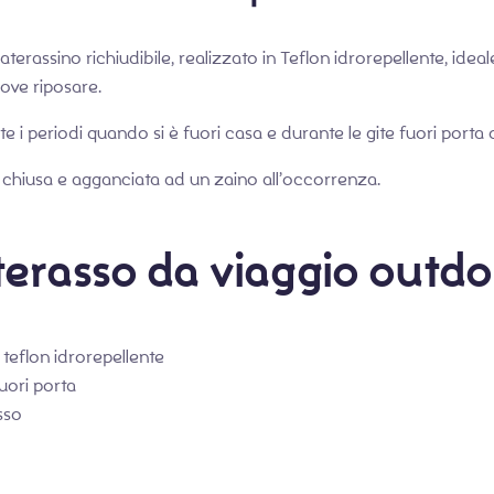
rassino richiudibile, realizzato in Teflon idrorepellente, ideal
dove riposare.
e i periodi quando si è fuori casa e durante le gite fuori porta
e chiusa e agganciata ad un zaino all’occorrenza.
terasso da viaggio outd
 teflon idrorepellente
fuori porta
sso