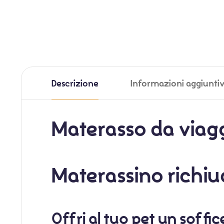
Descrizione
Informazioni aggiunti
Materasso da viag
Materassino richiud
Offri al tuo pet un soffi