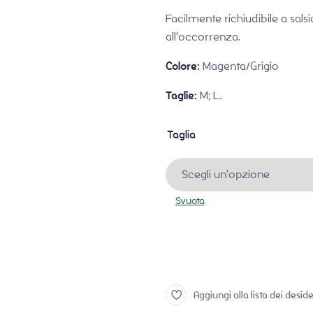
Facilmente richiudibile a sal
all’occorrenza.
Colore:
Magenta/Grigio
Taglie:
M; L.
Taglia
Svuota
Materasso da viaggio Outdoo
Aggiungi alla lista dei deside