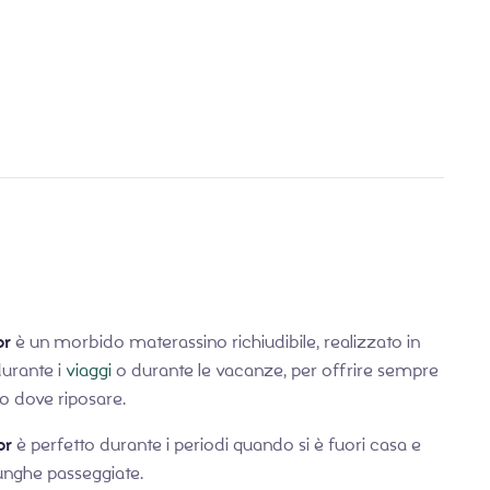
€
16,99
€
20,00
or
è un morbido materassino richiudibile, realizzato in
durante i
viaggi
o durante le vacanze, per offrire sempre
no dove riposare.
or
è perfetto durante i periodi quando si è fuori casa e
lunghe passeggiate.