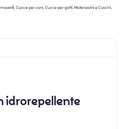
imaverili
,
Cucce per cani
,
Cucce per gatti
,
Materassini e Cuscini
,
i
n idrorepellente