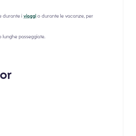
e durante i
viaggi
o durante le vacanze, per
 o lunghe passeggiate.
oor