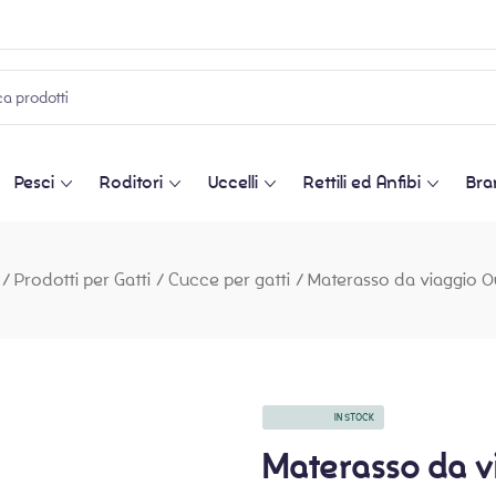
Pesci
Roditori
Uccelli
Rettili ed Anfibi
Bra
/
Prodotti per Gatti
/
Cucce per gatti
/
Materasso da viaggio 
AVAILABILITY:
IN STOCK
Materasso da v