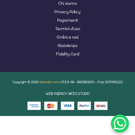
Chi siamo
Privacy Policy
Pagamenti
Termini d'uso
Ordini e resi
Assistenza
Fidelity Card
Copyright © 2026
lallohallo.com
| R.E.A. NA - NA10861654 - P.Iva 10170061211
WEB AGENCY: NICES.STUDIO