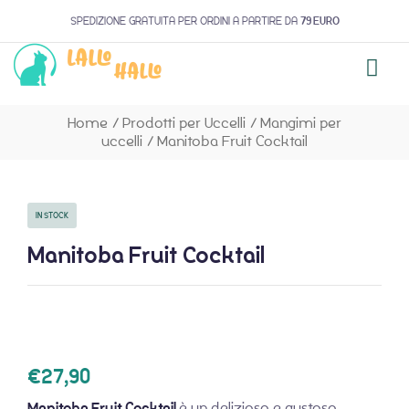
SPEDIZIONE GRATUITA PER ORDINI A PARTIRE DA
79 EURO
Home
/
Prodotti per Uccelli
/
Mangimi per
uccelli
/
Manitoba Fruit Cocktail
IN STOCK
Manitoba Fruit Cocktail
€
27,90
Manitoba Fruit Cocktail
è un delizioso e gustoso