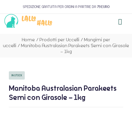
SPEDIZIONE GRATUITA PER ORDINI A PARTIRE DA
79 EURO
Home
/
Prodotti per Uccelli
/
Mangimi per
uccelli
/
Manitoba Australasian Parakeets Semi con Girasole
– 1kg
IN STOCK
Manitoba Australasian Parakeets
Semi con Girasole – 1kg