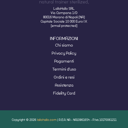
LalloHallo SRL
Via Campana 1/D
80016 Marano di Napoli (NA)
Capitale Sociale 10 000 Euro I.V.
[email protected]
INFORMAZIONI
Chi siamo
Privacy Policy
Pagamenti
Termini d'uso
Ordini e resi
Assistenza
Fidelity Card
Copyright © 2026
lallohallo.com
| R.E.A. NA - NA10861654 - P.Iva 10170061211