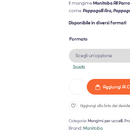
Il mangime
Manitoba All Parro
come
Pappagalli Ara, Pappag
Disponibile in diversi formati
Formato
Svuota
Aggiungi Al C
Aggiungi alla lista dei deside
Categorie:
Mangimi per uccelli
,
Pro
Brand:
Manitoba