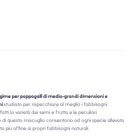
€
3,99
€
7,90
ime per pappagalli di medio-grandi dimensioni e
ni
studiato per rispecchiare al meglio i fabbisogni
Infatti la varietà dei semi e frutta e le peculiari
e di questo miscuglio consentono ad ogni specie allevata
eta più affine ai propri fabbisogni naturali.