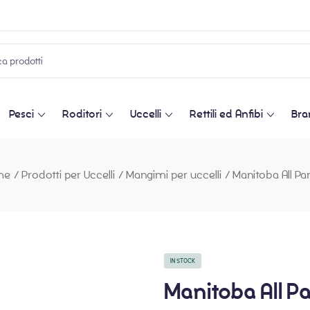
Pesci
Roditori
Uccelli
Rettili ed Anfibi
Bra
me
/
Prodotti per Uccelli
/
Mangimi per uccelli
/
Manitoba All Pa
IN STOCK
Manitoba All Pa