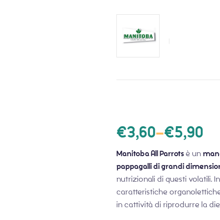
€
3,60
–
€
5,90
Manitoba All Parrots
è un
mang
pappagalli di grandi dimensio
nutrizionali di questi volatili. 
caratteristiche organolettich
in cattività di riprodurre la di