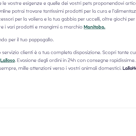
e vostre esigenze e quelle dei vostri pets proponendovi artico
ine potrai trovare tantissimi prodotti per la cura e l’aliment
cessori per la voliera e la tua gabbia per uccelli, oltre giochi 
ovare i vari prodotti e mangimi a marchio
Manitoba.
ndo per il tuo pappagallo.
o servizio clienti è a tua completa disposizione. Scopri tante curio
Lalloso
. Evasione degli ordini in 24h con consegne rapidissime.
 sempre, mille attenzioni verso i vostri animali domestici.
LalloH