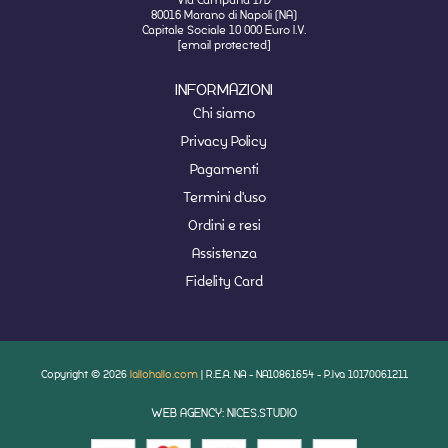
80016 Marano di Napoli (NA)
Capitale Sociale 10 000 Euro I.V.
[email protected]
INFORMAZIONI
Chi siamo
Privacy Policy
Pagamenti
Termini d'uso
Ordini e resi
Assistenza
Fidelity Card
Copyright © 2026
lallohallo.com
| R.E.A. NA - NA10861654 - P.Iva 10170061211
WEB AGENCY: NICES.STUDIO