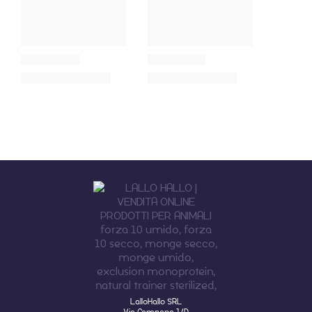
LalloHallo SRL
Via Campana 1/D