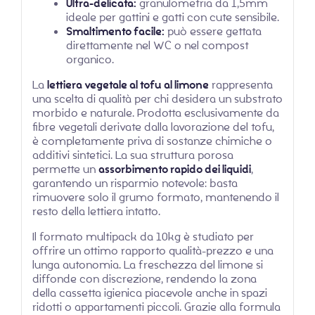
Ultra-delicata:
granulometria da 1,5mm
ideale per gattini e gatti con cute sensibile.
Smaltimento facile:
può essere gettata
direttamente nel WC o nel compost
organico.
La
lettiera vegetale al tofu al limone
rappresenta
una scelta di qualità per chi desidera un substrato
morbido e naturale. Prodotta esclusivamente da
fibre vegetali derivate dalla lavorazione del tofu,
è completamente priva di sostanze chimiche o
additivi sintetici. La sua struttura porosa
permette un
assorbimento rapido dei liquidi
,
garantendo un risparmio notevole: basta
rimuovere solo il grumo formato, mantenendo il
resto della lettiera intatto.
Il formato multipack da 10kg è studiato per
offrire un ottimo rapporto qualità-prezzo e una
lunga autonomia. La freschezza del limone si
diffonde con discrezione, rendendo la zona
della cassetta igienica piacevole anche in spazi
ridotti o appartamenti piccoli. Grazie alla formula