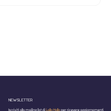
NEWSLETTER
Iscriviti alla mailing list di
Lallo Hallo
per ricevere aggiornamenti