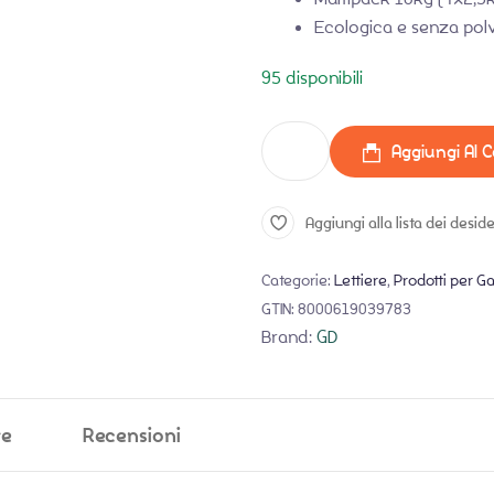
Ecologica e senza polv
95 disponibili
Aggiungi Al C
Aggiungi alla lista dei deside
Categorie:
Lettiere
,
Prodotti per Ga
GTIN:
8000619039783
Brand:
GD
ve
Recensioni