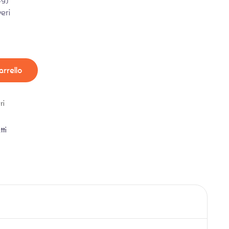
eri
arrello
ri
tti