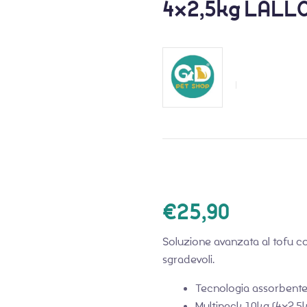
4×2,5kg LALL
€
25,90
Soluzione avanzata al tofu con
sgradevoli.
Tecnologia assorbent
Multipack 10kg (4×2,5