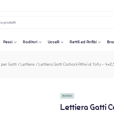
Pesci
Roditori
Uccelli
Rettili ed Anfibi
Bra
 per Gatti
/
Lettiere
/
Lettiera Gatti Carboni Attivi al Tofu – 4
IN STOCK
Lettiera Gatti C