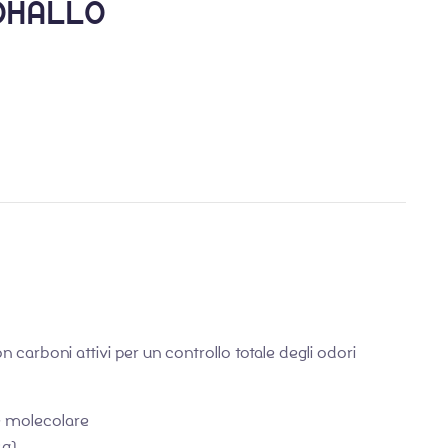
OHALLO
€
€
25,90
25,90
 carboni attivi per un controllo totale degli odori
e molecolare
kg)