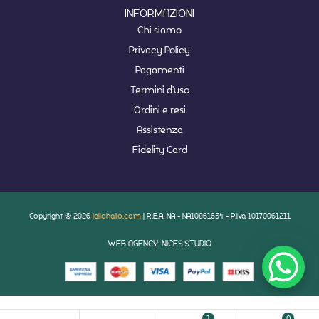
INFORMAZIONI
Chi siamo
Privacy Policy
Pagamenti
Termini d'uso
Ordini e resi
Assistenza
Fidelity Card
Copyright © 2026
lallohallo.com
| R.E.A. NA - NA10861654 - P.Iva 10170061211
WEB AGENCY: NICES.STUDIO
1
0