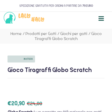
SPEDIZIONE GRATUITA PER ORDINI A PARTIRE DA
79 EURO
Home
/
Prodotti per Gatti
/
Giochi per gatti
/
Gioco
Tiragraffi Globo Scratch
AVAILABILITY:
IN STOCK
Gioco Tiragraffi Globo Scratch
€
20,90
€
24,00
Globo Scratch
è un oggetto multifunzionale per gatti,