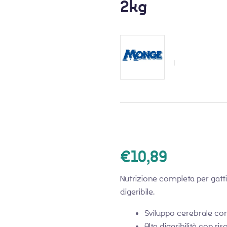
2kg
€
10,89
Nutrizione completa per gatti
digeribile.
Sviluppo cerebrale co
Alta digeribilità con ri