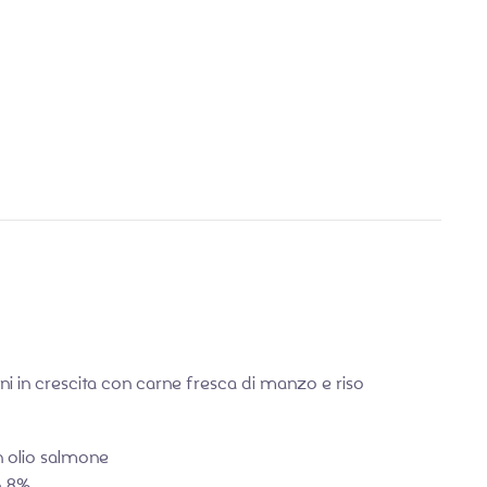
€
€
3,90
10,89
ni in crescita con carne fresca di manzo e riso
n olio salmone
so 8%