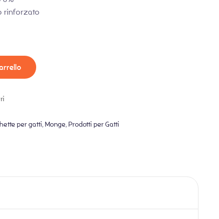
 rinforzato
arrello
ri
hette per gatti
,
Monge
,
Prodotti per Gatti