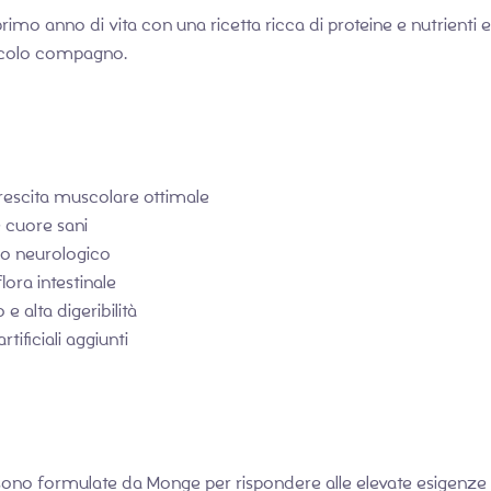
rimo anno di vita con una ricetta ricca di proteine e nutrienti 
piccolo compagno.
rescita muscolare ottimale
e cuore sani
ppo neurologico
flora intestinale
e alta digeribilità
ificiali aggiunti
no formulate da Monge per rispondere alle elevate esigenze en