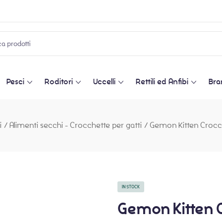
Pesci
Roditori
Uccelli
Rettili ed Anfibi
Bra
i
/
Alimenti secchi - Crocchette per gatti
/
Gemon Kitten Crocc
IN STOCK
Gemon Kitten C