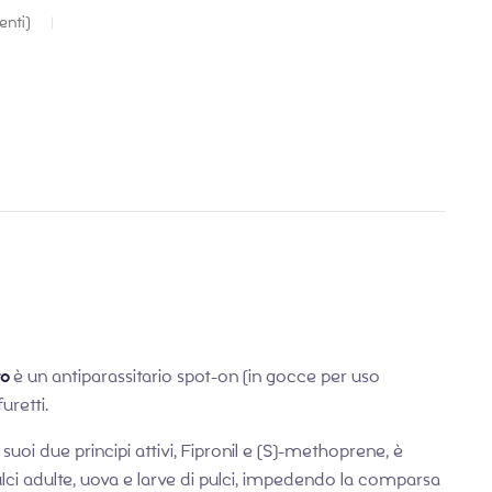
€
€
3,99
3,90
enti)
to
è un antiparassitario spot-on (in gocce per uso
furetti.
uoi due principi attivi, Fipronil e (S)-methoprene, è
ulci adulte, uova e larve di pulci, impedendo la comparsa