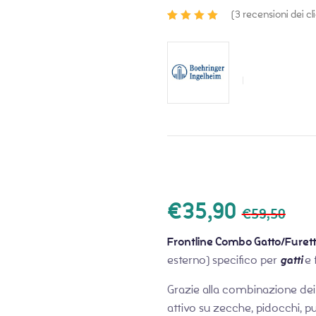
(
3
recensioni dei cli
Valutato
3
4.67
su 5 su
base di
recensioni
€
35,90
€
59,50
Frontline Combo Gatto/Furet
esterno) specifico per
gatti
e 
Grazie alla combinazione dei s
attivo su zecche, pidocchi, p