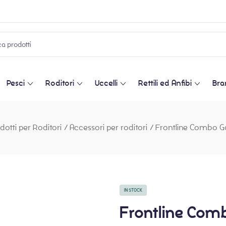
Pesci
Roditori
Uccelli
Rettili ed Anfibi
Bra
dotti per Roditori
/
Accessori per roditori
/
Frontline Combo Ga
IN STOCK
Frontline Comb