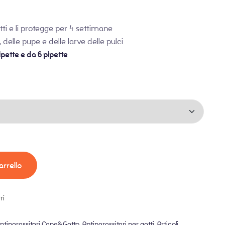
etti e li protegge per 4 settimane
, delle pupe e delle larve delle pulci
pette e da 6 pipette
arrello
ri
ntiparassitari Cane&Gatto
,
Antiparassitari per gatti
,
Articoli