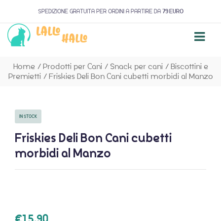
SPEDIZIONE GRATUITA PER ORDINI A PARTIRE DA
79 EURO
Home
/
Prodotti per Cani
/
Snack per cani
/
Biscottini e
Premietti
/
Friskies Deli Bon Cani cubetti morbidi al Manzo
IN STOCK
Friskies Deli Bon Cani cubetti
morbidi al Manzo
€
15,90