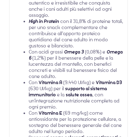
autentico e irresistibile che conquista
anche i cani adulti più selettivi ad ogni
assaggio.
High in Protein
con il 31,8% di proteine totali,
per uno snack complementare che
contribuisce all’apporto proteico
quotidiano del cane adulto in modo
gustoso e bilanciato.
Con acidi grassi
Omega 3
(0,08%) e
Omega
6
(1,2%) per il benessere della pelle e la
lucentezza del mantello, con benefici
concreti e visibili sul benessere fisico del
cane adulto.
Con
Vitamina A
(9.440 UI/kg) e
Vitamina D3
(630 UI/kg) per il
supporto al sistema
immunitario
e la
salute ossea
, con
un’integrazione nutrizionale completa ad
ogni premio.
Con
Vitamina E
(69 mg/kg) come
antiossidante per la protezione cellulare, a
sostegno del benessere generale del cane
adulto nel lungo periodo.