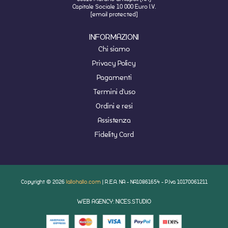
Capitale Sociale 10 000 Euro I.V.
[email protected]
INFORMAZIONI
Chi siamo
Privacy Policy
Pagamenti
Termini d'uso
Ordini e resi
Assistenza
Fidelity Card
Copyright © 2026
lallohallo.com
| R.E.A. NA - NA10861654 - P.Iva 10170061211
WEB AGENCY: NICES.STUDIO