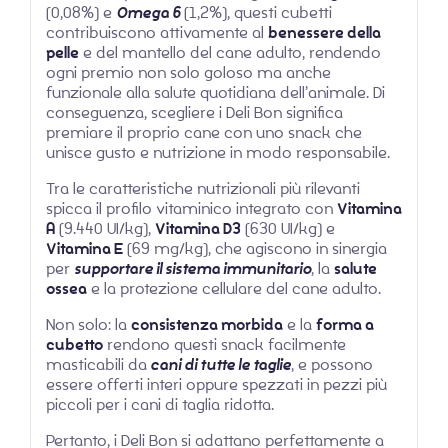
(0,08%) e
Omega 6
(1,2%), questi cubetti
contribuiscono attivamente al
benessere della
pelle
e del mantello del cane adulto, rendendo
ogni premio non solo goloso ma anche
funzionale alla salute quotidiana dell’animale. Di
conseguenza, scegliere i Deli Bon significa
premiare il proprio cane con uno snack che
unisce gusto e nutrizione in modo responsabile.
Tra le caratteristiche nutrizionali più rilevanti
spicca il profilo vitaminico integrato con
Vitamina
A
(9.440 UI/kg),
Vitamina D3
(630 UI/kg) e
Vitamina E
(69 mg/kg), che agiscono in sinergia
per
supportare il sistema immunitario
, la
salute
ossea
e la protezione cellulare del cane adulto.
Non solo: la
consistenza morbida
e la
forma a
cubetto
rendono questi snack facilmente
masticabili da
cani di tutte le taglie
, e possono
essere offerti interi oppure spezzati in pezzi più
piccoli per i cani di taglia ridotta.
Pertanto, i Deli Bon si adattano perfettamente a