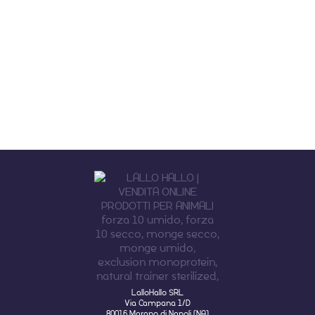
LalloHallo SRL
Via Campana 1/D
80016 Marano di Napoli (NA)