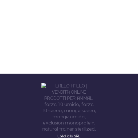
LalloHallo SRL