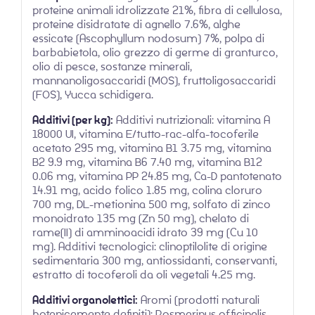
proteine animali idrolizzate 21%, fibra di cellulosa,
proteine disidratate di agnello 7.6%, alghe
essicate (Ascophyllum nodosum) 7%, polpa di
barbabietola, olio grezzo di germe di granturco,
olio di pesce, sostanze minerali,
mannanoligosaccaridi (MOS), fruttoligosaccaridi
(FOS), Yucca schidigera.
Additivi (per kg):
Additivi nutrizionali: vitamina A
18000 UI, vitamina E/tutto-rac-alfa-tocoferile
acetato 295 mg, vitamina B1 3.75 mg, vitamina
B2 9.9 mg, vitamina B6 7.40 mg, vitamina B12
0.06 mg, vitamina PP 24.85 mg, Ca-D pantotenato
14.91 mg, acido folico 1.85 mg, colina cloruro
700 mg, DL-metionina 500 mg, solfato di zinco
monoidrato 135 mg (Zn 50 mg), chelato di
rame(II) di amminoacidi idrato 39 mg (Cu 10
mg). Additivi tecnologici: clinoptilolite di origine
sedimentaria 300 mg, antiossidanti, conservanti,
estratto di tocoferoli da oli vegetali 4.25 mg.
Additivi organolettici:
Aromi (prodotti naturali
botanicamente definiti): Rosmarinus officinalis