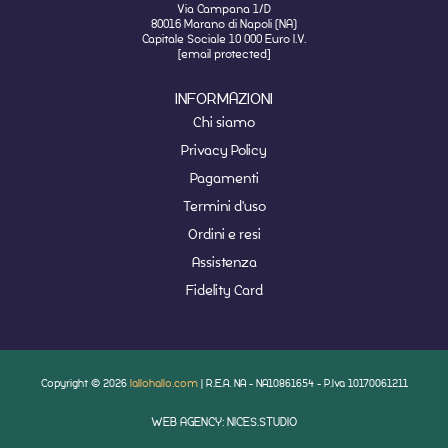
Via Campana 1/D
80016 Marano di Napoli (NA)
Capitale Sociale 10 000 Euro I.V.
[email protected]
INFORMAZIONI
Chi siamo
Privacy Policy
Pagamenti
Termini d'uso
Ordini e resi
Assistenza
Fidelity Card
Copyright © 2026
lallohallo.com
| R.E.A. NA - NA10861654 - P.Iva 10170061211
WEB AGENCY: NICES.STUDIO