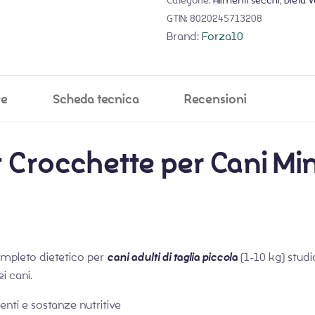
Categorie:
Alimenti secchi
,
Dieta V
GTIN:
8020245713208
Brand:
Forza10
ve
Scheda tecnica
Recensioni
 Crocchette per Cani Min
mpleto dietetico per
cani adulti di taglia piccola
(1-10 kg) studi
i cani.
ienti e sostanze nutritive