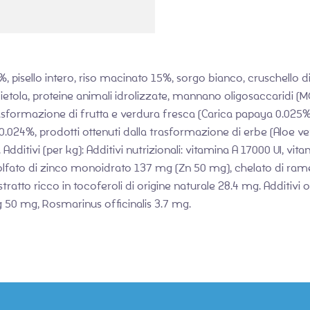
, pisello intero, riso macinato 15%, sorgo bianco, cruschello di r
abietola, proteine animali idrolizzate, mannano oligosaccaridi (M
asformazione di frutta e verdura fresca (Carica papaya 0.025%)
0.024%, prodotti ottenuti dalla trasformazione di erbe (Aloe ver
dditivi (per kg): Additivi nutrizionali: vitamina A 17000 UI, vi
lfato di zinco monoidrato 137 mg (Zn 50 mg), chelato di rame
estratto ricco in tocoferoli di origine naturale 28.4 mg. Additivi
 50 mg, Rosmarinus officinalis 3.7 mg.