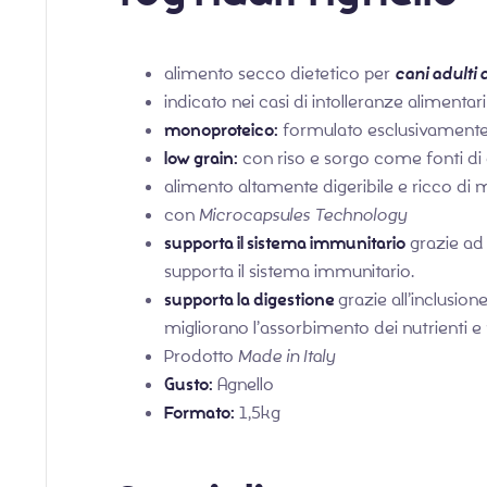
alimento secco dietetico per
cani adulti d
indicato nei casi di intolleranze alimentari
monoproteico:
formulato esclusivamente
low grain:
con riso e sorgo come fonti di 
alimento altamente digeribile e ricco di m
con
Microcapsules Technology
supporta il sistema immunitario
grazie ad 
supporta il sistema immunitario.
supporta la digestione
grazie all’inclusion
migliorano l’assorbimento dei nutrienti e
Prodotto
Made in Italy
Gusto:
Agnello
Formato:
1,5kg