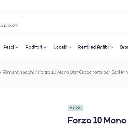
Pesci
Roditori
Uccelli
Rettili ed Anfibi
Bra
/
Alimenti secchi
/
Forza 10 Mono Diet Crocchette per Cani Mini
IN STOCK
Forza 10 Mono 