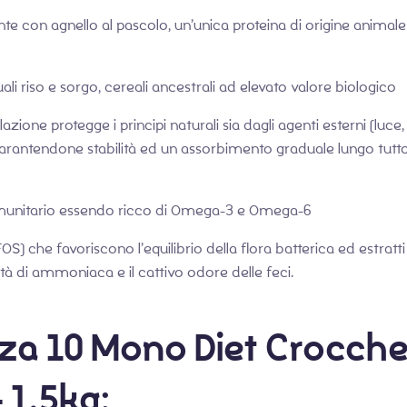
 con agnello al pascolo, un’unica proteina di origine animale a
ali riso e sorgo, cereali ancestrali ad elevato valore biologico
azione protegge i principi naturali sia dagli agenti esterni (luce
antendone stabilità ed un assorbimento graduale lungo tutto il 
immunitario essendo ricco di Omega-3 e Omega-6
) che favoriscono l’equilibrio della flora batterica ed estratti
tà di ammoniaca e il cattivo odore delle feci.
rza 10 Mono Diet Crocchet
 1,5kg: