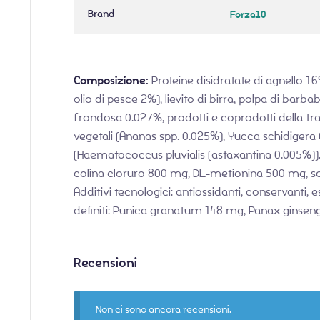
Brand
Forza10
Composizione:
Proteine disidratate di agnello 16%
olio di pesce 2%), lievito di birra, polpa di barb
frondosa 0.027%, prodotti e coprodotti della tr
vegetali (Ananas spp. 0.025%), Yucca schidigera 
(Haematococcus pluvialis (astaxantina 0.005%)). A
colina cloruro 800 mg, DL-metionina 500 mg, so
Additivi tecnologici: antiossidanti, conservanti, 
definiti: Punica granatum 148 mg, Panax ginseng
Recensioni
Non ci sono ancora recensioni.