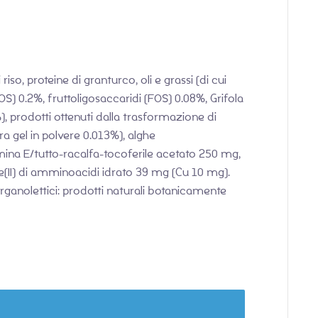
iso, proteine di granturco, oli e grassi (di cui
OS) 0.2%, fruttoligosaccaridi (FOS) 0.08%, Grifola
, prodotti ottenuti dalla trasformazione di
a gel in polvere 0.013%), alghe
tamina E/tutto-racalfa-tocoferile acetato 250 mg,
(II) di amminoacidi idrato 39 mg (Cu 10 mg).
 organolettici: prodotti naturali botanicamente