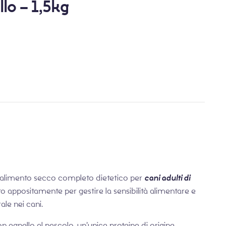
lo – 1,5kg
€
€
30,90
45,90
alimento secco completo dietetico per
cani adulti di
to appositamente per gestire la sensibilità alimentare e
ale nei cani.
agnello al pascolo, un’unica proteina di origine