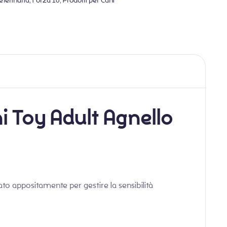
eterinaria
,
Forza 10
,
Prodotti per Cani
i Toy Adult Agnello
ato appositamente per gestire la sensibilità