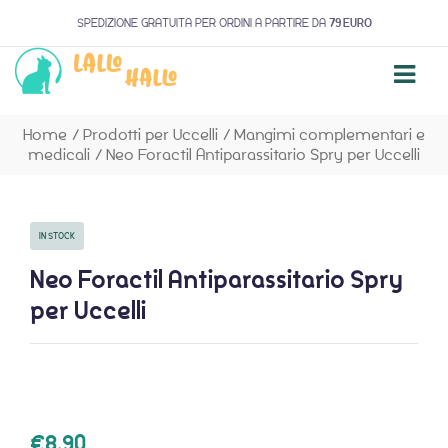
SPEDIZIONE GRATUITA PER ORDINI A PARTIRE DA
79 EURO
Home
/
Prodotti per Uccelli
/
Mangimi complementari e
medicali
/
Neo Foractil Antiparassitario Spry per Uccelli
IN STOCK
Neo Foractil Antiparassitario Spry
per Uccelli
€
8,90