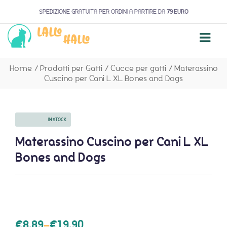
SPEDIZIONE GRATUITA PER ORDINI A PARTIRE DA
79 EURO
Home
/
Prodotti per Gatti
/
Cucce per gatti
/
Materassino
Cuscino per Cani L XL Bones and Dogs
AVAILABILITY:
IN STOCK
Materassino Cuscino per Cani L XL
Bones and Dogs
€
8,89
–
€
19,90