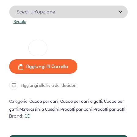
Svuota
Materassino Cuscino per Cani L XL Bones and Dogs
quantità
Aggiungi Al Carrello
Aggiungi alla lista dei desideri
Categorie:
Cucce per cani
,
Cucce per cani e gatti
,
Cucce per
gatti
,
Materassini e Cuscini
,
Prodotti per Cani
,
Prodotti per Gatti
Brand:
GD