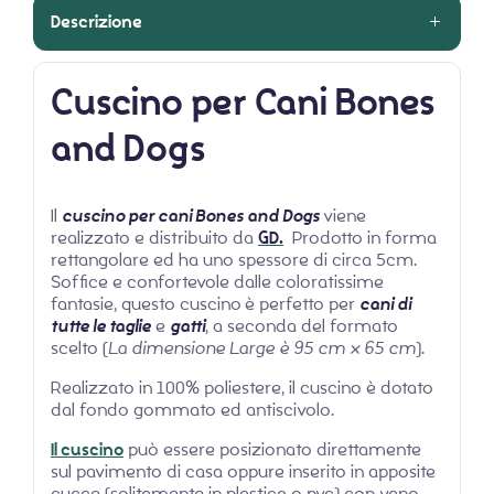
Descrizione
Cuscino per Cani Bones
and Dogs
Il
cuscino per cani Bones and Dogs
viene
realizzato e distribuito da
GD.
Prodotto in forma
rettangolare ed ha uno spessore di circa 5cm.
Soffice e confortevole dalle coloratissime
fantasie, questo cuscino
è perfetto per
cani di
tutte le taglie
e
gatti
, a seconda del formato
scelto (
La dimensione Large è 95 cm x 65 cm
).
Realizzato in 100% poliestere, il cuscino è dotato
dal fondo gommato ed antiscivolo.
Il cuscino
può essere posizionato direttamente
sul pavimento di casa oppure inserito in apposite
cucce (solitamente in plastica o pvc) con vano