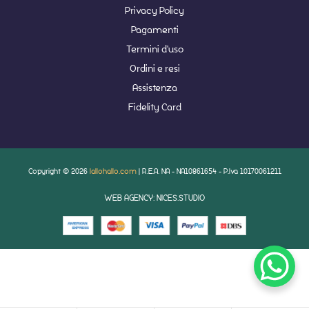
Privacy Policy
Pagamenti
Termini d'uso
Ordini e resi
Assistenza
Fidelity Card
Copyright © 2026
lallohallo.com
| R.E.A. NA - NA10861654 - P.Iva 10170061211
WEB AGENCY: NICES.STUDIO