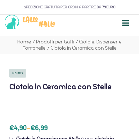
SPEDIZIONE GRATUITA PER ORDINI A PARTIRE DA
79 EURO
Home
/
Prodotti per Gatti
/
Ciotole, Dispenser e
Fontanelle
/
Ciotola in Ceramica con Stelle
IN STOCK
Ciotola in Ceramica con Stelle
€
4,90
–
€
6,99
La
Ciotola in Ceramica con Stelle
è una
ciotola in