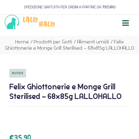
SPEDIZIONE GRATUITA PER ORDINI A PARTIRE DA
79 EURO
Home
/
Prodotti per Gatti
/
Alimenti umidi
/
Felix
Ghiottonerie e Monge Grill Sterilised – 68x85g LALLOHALLO
IN STOCK
Felix Ghiottonerie e Monge Grill
Sterilised – 68x85g LALLOHALLO
€
35,90