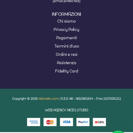
[email protected]
INFORMAZIONI
Chi siamo
Privacy Policy
Pagamenti
Termini d'uso
Ordini e resi
Assistenza
Fidelity Card
Copyright © 2026
lallohallo.com
| R.E.A. NA - NA10861654 - P.Iva 10170061211
WEB AGENCY: NICES.STUDIO