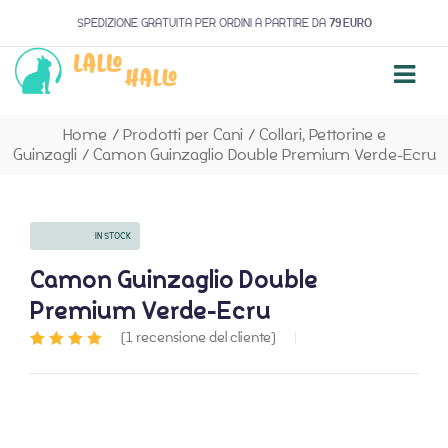
SPEDIZIONE GRATUITA PER ORDINI A PARTIRE DA
79 EURO
Home
/
Prodotti per Cani
/
Collari, Pettorine e
Guinzagli
/
Camon Guinzaglio Double Premium Verde-Ecru
AVAILABILITY:
IN STOCK
Camon Guinzaglio Double
Premium Verde-Ecru
(
1
recensione del cliente)
Valutato
1
5.00
su 5 su
base di
recensioni