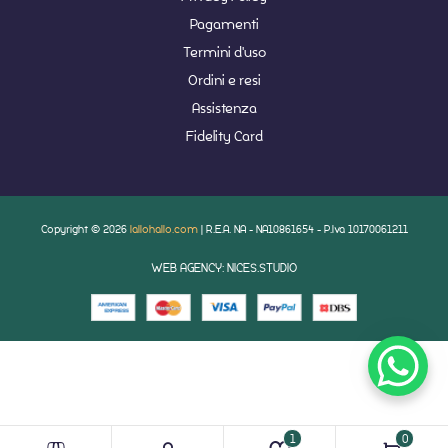
Pagamenti
Termini d'uso
Ordini e resi
Assistenza
Fidelity Card
Copyright © 2026
lallohallo.com
| R.E.A. NA - NA10861654 - P.Iva 10170061211
WEB AGENCY: NICES.STUDIO
1
0