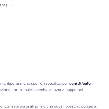
€
34,90
€
58,40
€
40,90
€
67,90
enti)
n antiparassitario spot-on specifico per
cani di taglia
zione contro pulci, zecche, zanzare, pappataci,
 di agire sui parassiti prima che questi possano pungere.