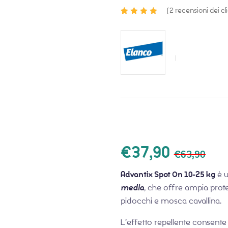
(
2
recensioni dei cli
Valutato
2
5.00
su 5 su
base di
recensioni
€
37,90
€
63,90
Advantix Spot On 10-25 kg
è u
media
,
che offre ampia prote
pidocchi e mosca cavallina.
L’effetto repellente consente