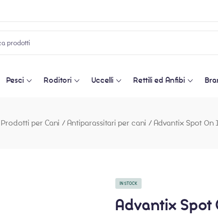
Pesci
Roditori
Uccelli
Rettili ed Anfibi
Bra
Prodotti per Cani
/
Antiparassitari per cani
/
Advantix Spot On 
IN STOCK
Advantix Spot 