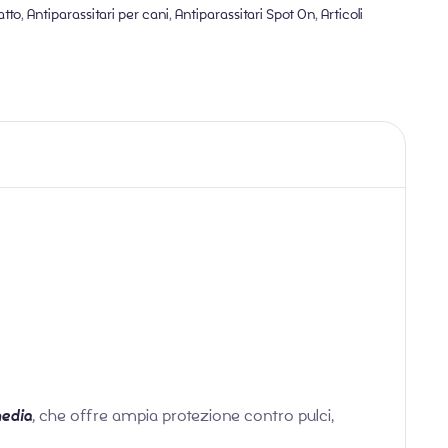
atto
,
Antiparassitari per cani
,
Antiparassitari Spot On
,
Articoli
media
,
che offre ampia protezione contro pulci,