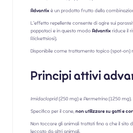
Advantix
è un prodotto frutto della combinazione
L’effetto repellente consente di agire sui parass
pappataci e in questo modo
Advantix
riduce il 
Rickettsiosi).
Disponibile come trattamento topico (spot-on) resi
Principi attivi adv
Imidacloprid
(250 mg) e
Permetrina
(1250 mg).
Specifico per il cane,
non utilizzare su gatti e con
Non toccare gli animali trattati fino a che il sit
leccato da altri animali.