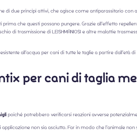
 di due principi attivi, che agisce come antiparassitario con a
iti prima che questi possano pungere. Grazie all’effetto repelle
rischio di trasmissione di LEISHMANIOSI e altre malattie trasmess
stente all’acqua per cani di tutte le taglie a partire dall’età di
antix per cani di taglia m
igli
poiché potrebbero verificarsi reazioni avverse potenzialme
o di applicazione non sia asciutto. Far in modo che l’animale non 