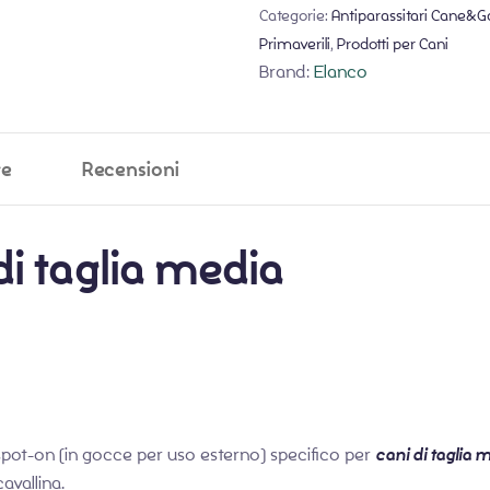
Categorie:
Antiparassitari Cane&G
Primaverili
,
Prodotti per Cani
Brand:
Elanco
ve
Recensioni
di taglia media
spot-on (in gocce per uso esterno) specifico per
cani di taglia 
avallina.