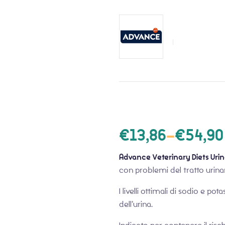
€
13,86
–
€
54,90
Advance Veterinary Diets Uri
con problemi del tratto urinar
I livelli ottimali di sodio e p
dell’urina.