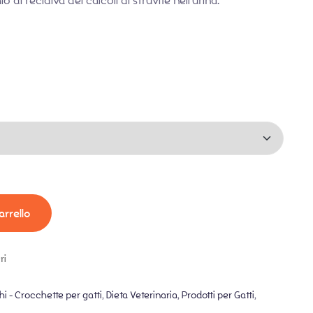
o di recidiva dei calcoli di struvite nell’urina.
arrello
ri
i - Crocchette per gatti
,
Dieta Veterinaria
,
Prodotti per Gatti
,