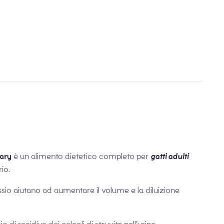
€
€
24,90
23,90
nary
è un alimento dietetico completo per
gatti adulti
io.
otassio aiutano ad aumentare il volume e la diluizione