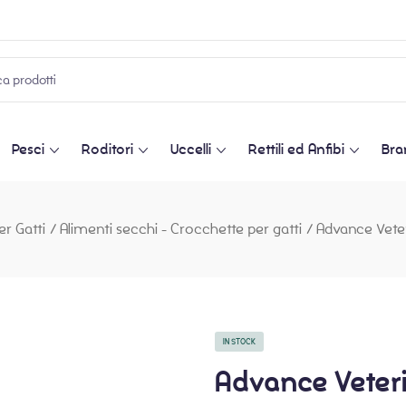
Pesci
Roditori
Uccelli
Rettili ed Anfibi
Bra
er Gatti
/
Alimenti secchi - Crocchette per gatti
/
Advance Veter
IN STOCK
Advance Veteri