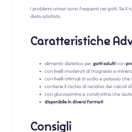
I problemi urinari sono frequenti nei gatti. Se 
dieta adattata.
Caratteristiche Ad
alimento dietetico per
gatti adulti
con
pr
con livelli moderati di magnesio e mineral
con livelli ottimali di sodio e potassio che
contiene il rischio di recidiva dei calcoli di
con
glucosamina
e
condroitina
che aiutan
disponibile in diversi formati
Consigli