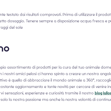
e testato dai risultati comprovati. Prima di utilizzare il prodot
orretto dosaggio. Tenere sempre a disposizione acqua fresca e pu
raggi del sole
amo
mpio assortimento di prodotti per la cura del tuo animale domest
 i nostri amici pelosi ci hanno spinto a creare un nostro ango
ivo è quello di abbracciare il mondo animale a 360°, raccoglien
ostante aggiornamento e tante novità per cercare di venire inco
vi sensazioni, esperienze e curiosità tramite il nostro
blog lallo
 solo la nostra passione ma anche la nostra volontà di contin